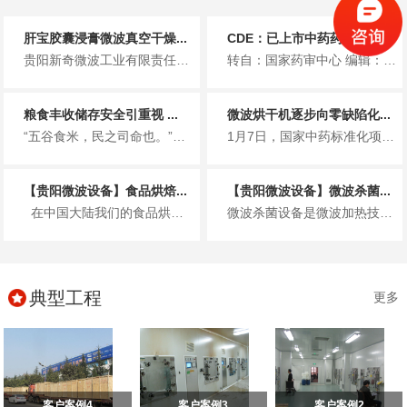
肝宝胶囊浸膏微波真空干燥...
CDE：已上市中药药学变...
贵阳新奇微波工业有限责任公司 「好用、耐用。是客户对我们的总结」 作者 | 范兴 杨成梓 吴淑英&nb...
转自：国家药审中心 编辑：蒲公英-绿茶 4月2日，国家药审中心发布关于《已上市中药药学变更研...
粮食丰收储存安全引重视 ...
微波烘干机逐步向零缺陷化...
“五谷食米，民之司命也。”自古以来，粮食都是人类设备生产、生活和生存的最基本要素，是国家经济发展、社会稳定的重要参照指标...
1月7日，国家中药标准化项目启动仪式在中国药都江西省樟树市举行。国家中药标准化项目由国家发改委和国家中医药管理局共同组织...
【贵阳微波设备】食品烘焙...
【贵阳微波设备】微波杀菌...
在中国大陆我们的食品烘焙适用广泛，有着皇室烘焙典范的，还有以超市为主的甜品烘焙，港式鲜饮，中国传统甜品为辅...
微波杀菌设备是微波加热技术功能的延伸，具体表现为微波与生物体以及其组成基本细胞之间的相互作用，对于微波杀菌设备的使用，其...
典型工程
更多
客户案例4
客户案例3
客户案例2